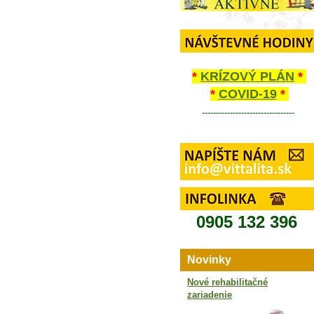
*
KRÍZOVÝ PLÁN
*
*
COVID-19
*
---------------------------------
0905 132 396
Novinky
Nové rehabilitačné
zariadenie