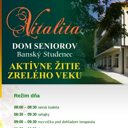
Režim dňa
08:00 – 08:30
ranná toaleta
08:30 – 09:30
raňajky
09:00 – 09:30
rozcvička pod dohľadom terapeuta