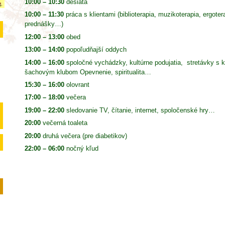
10:00 – 10:30
desiata
10:00 – 11:30
práca s klientami (biblioterapia, muzikoterapia, ergote
prednášky…)
12:00 – 13:00
obed
13:00 – 14:00
popoľudňajší oddych
14:00 – 16:00
spoločné vychádzky, kultúrne podujatia, stretávky s
šachovým klubom Opevnenie, spiritualita…
15:30 – 16:00
olovrant
17:00 – 18:00
večera
19:00 – 22:00
sledovanie TV, čítanie, internet, spoločenské hry…
20:00
večerná toaleta
20:00
druhá večera (pre diabetikov)
22:00 – 06:00
nočný kľud