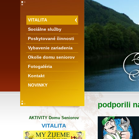
VITALITA
Sociálne služby
Poskytované činnosti
Vybavenie zariadenia
Okolie domu seniorov
Fotogaléria
Kontakt
NOVINKY
podporili ná
AKTIVITY Domu Seniorov
VITALITA