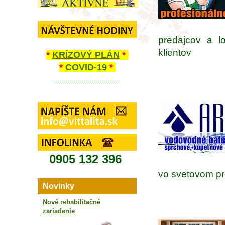
predajcov a l
klientov
*
KRÍZOVÝ PLÁN
*
*
COVID-19
*
---------------------------------
0905 132 396
vo svetovom pr
Novinky
Nové rehabilitačné
zariadenie